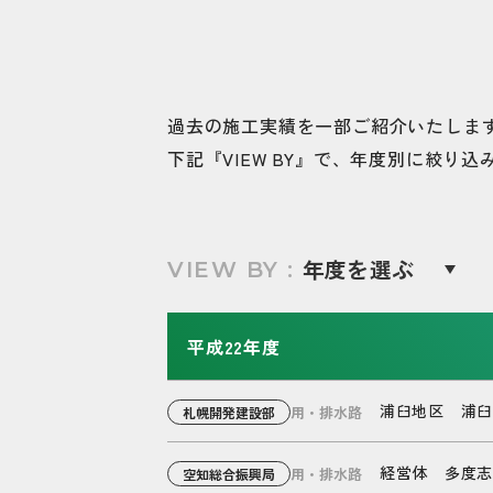
過去の施工実績を一部ご紹介いたしま
下記『VIEW BY』で、
年度別に絞り込
VIEW BY :
平成22年度
浦臼地区 浦臼
用・排水路
札幌開発建設部
経営体 多度志
用・排水路
空知総合振興局