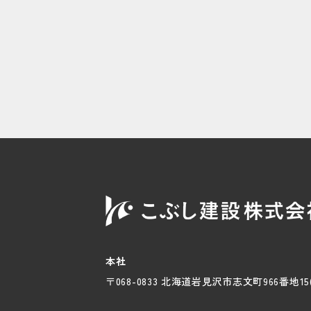
投
稿
ナ
ビ
ゲ
ー
シ
ョ
ン
本社
〒068-0833 北海道岩見沢市志文町
966番地15