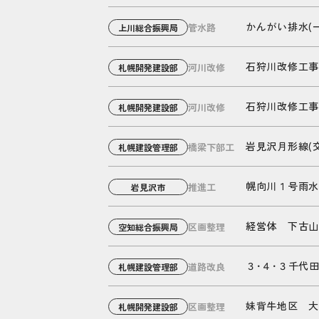
かんがい排水(
管水路
上川総合振興局
石狩川改修工事
河川改修
札幌開発建設部
石狩川改修工事
河川改修
札幌開発建設部
岩見沢月形線(交
橋梁下部工
札幌建設管理部
幌向川１号雨水
推進工
岩見沢市
経営体 下古山
区画整理
空知総合振興局
３･４･３千代
道路改良
札幌建設管理部
妹背牛地区 大
区画整理
札幌開発建設部