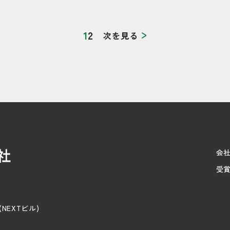
1
2
次を見る
会
受
(NEXTビル)