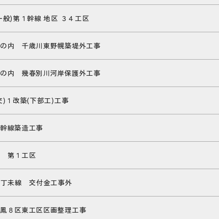
一般)第１幹線 地区 ３４工区
の内 千歳川東野幌築堤外工事
の内 幾春別川河岸保護外工事
)１改築(下部工)工事
幹線築造工事
 第１工区
田丁未線 交付金工事外
鳳８区東工区区画整理工事