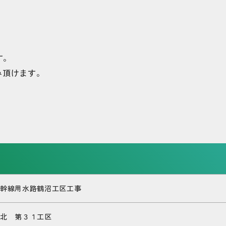
す。
み頂けます。
幹線用水路鶴沼工区工事
北 第３１工区