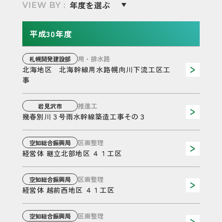
VIEW BY :
平成30年度
用・排水路
札幌開発建設部
北海地区 北海幹線用水路幌向川下流工区工
事
推進工
岩見沢市
幾春別川３号雨水幹線築造工事その３
区画整理
空知総合振興局
経営体 継立北部地区 ４１工区
区画整理
空知総合振興局
経営体 越前西地区 ４１工区
区画整理
空知総合振興局