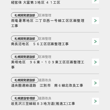
経営体 大富第３地区 ４１工区
区画整理
札幌開発建設部
雨竜暑寒地区 二丁目西一号線工区区画整理
工事
区画整理
札幌開発建設部
南長沼地区 ５６工区区画整理工事
区画整理
札幌開発建設部
美唄地区 ９６東・１０９東工区区画整理工
事
道路改良
札幌開発建設部
道央圏連絡道路 江別市 南６線北改良工事
道路改良
札幌建設管理部
岩見沢三笠線総Ｂ３地方道(推進工)工事