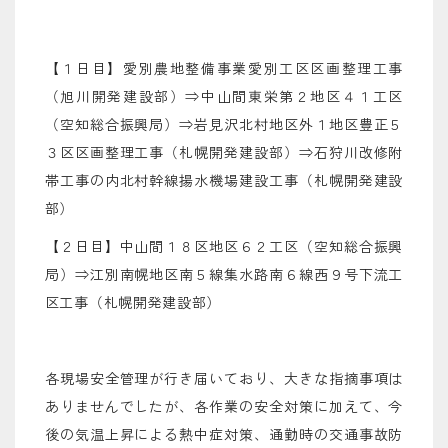
【１日目】愛別農地整備事業愛別工区区画整理工事
（旭川開発建設部）⇒中山間東栄第２地区４１工区
（空知総合振興局）⇒岩見沢北村地区外１地区豊正５
３区区画整理工事（札幌開発建設部）⇒石狩川改修附
帯工事の内北村幹線揚水機場建設工事（札幌開発建設
部）
【２日目】中山間１８区地区６２工区（空知総合振興
局）⇒江別南幌地区南５線集水路南６線西９号下流工
区工事（札幌開発建設部）
各現場安全管理が行き届いており、大きな指摘事項は
ありませんでしたが、各作業の安全対策に加えて、今
後の気温上昇による熱中症対策、通勤時の交通事故防